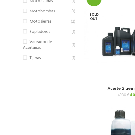
Motoazadas
(1)
Motobombas
(1)
SOLD
OUT
Motosierras
(2)
Sopladores
(1)
Vareador de
(1)
Aceitunas
Tijeras
(1)
Aceite 2 tie
LEER 
El
40
49.30
€
pr
ori
era
49.