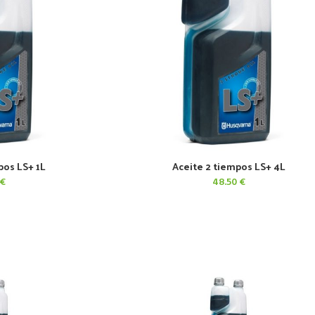
pos LS+ 1L
Aceite 2 tiempos LS+ 4L
CARRITO
AÑADIR AL CARRITO
€
48.50
€