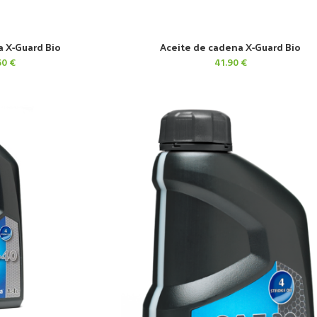
a X-Guard Bio
Aceite de cadena X-Guard Bio
CARRITO
AÑADIR AL CARRITO
El
60
€
41.90
€
ecio
precio
ginal
actual
:
es:
5 €.
9.60 €.