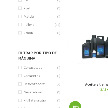
Izar
(1)
Kuril
(1)
Matabi
(1)
Pellenc
(38)
Zanon
(1)
FILTRAR POR TIPO DE
MÁQUINA
Cortacesped
(1)
Cortasetos
(1)
Aceite 2 tiemp
Desbrozadoras
(2)
AÑADIR AL 
3.15
Generadores
(1)
Kit Batería Litio
(1)
-19%