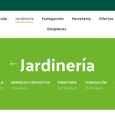
cola
Jardinería
Fumigación
Ferretería
Ofertas
Despieces
Jardinería
LA
DESPIECES Y REPUESTOS
FERRETERÍA
FUMIGACIÓN
ts
0 Products
547 Products
75 Products