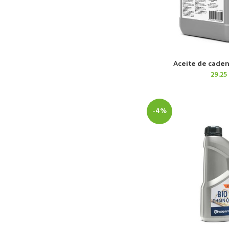
Aceite de caden
AÑADIR AL 
29.25
-4%