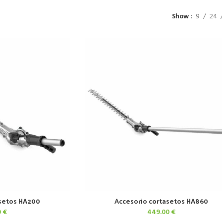
Show
9
24
asetos HA200
Accesorio cortasetos HA860
CARRITO
AÑADIR AL CARRITO
0
€
449.00
€