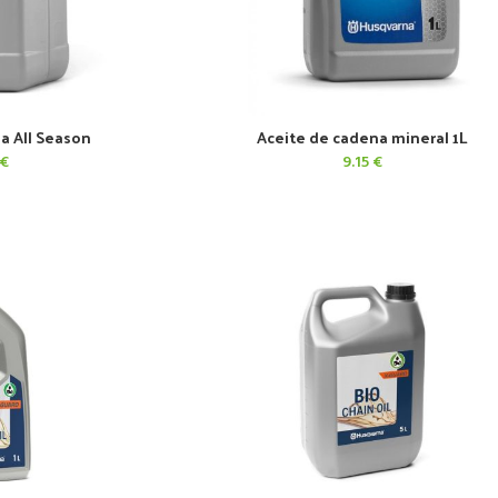
a All Season
Aceite de cadena mineral 1L
CARRITO
AÑADIR AL CARRITO
€
9.15
€