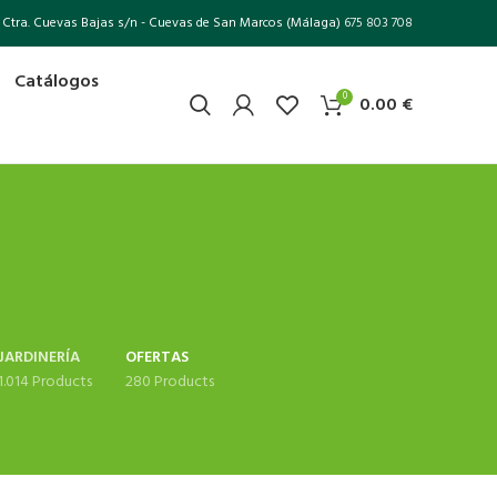
Ctra. Cuevas Bajas s/n - Cuevas de San Marcos (Málaga)
675 803 708
Catálogos
0
0.00
€
JARDINERÍA
OFERTAS
1.014 Products
280 Products