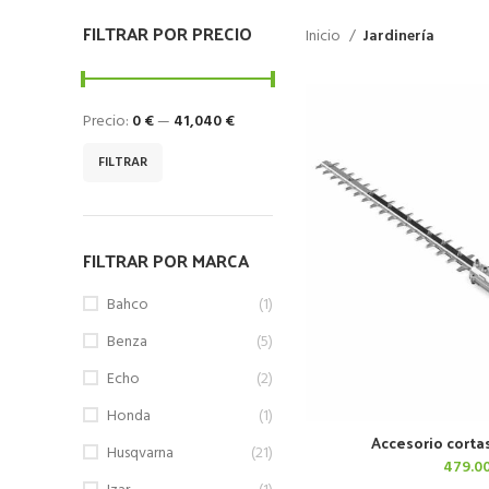
FILTRAR POR PRECIO
Inicio
Jardinería
Precio:
0 €
—
41,040 €
Precio
Precio
FILTRAR
mínimo
máximo
FILTRAR POR MARCA
Bahco
(1)
Benza
(5)
Echo
(2)
Honda
(1)
Accesorio cort
AÑADIR AL 
Husqvarna
(21)
479.0