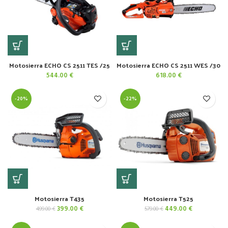
Motosierra ECHO CS 2511 TES /25
Motosierra ECHO CS 2511 WES /30
544.00
€
618.00
€
-20%
-22%
Motosierra T435
Motosierra T525
El
El
El
El
399.00
€
449.00
€
499.00
€
579.00
€
precio
precio
precio
precio
original
actual
original
actual