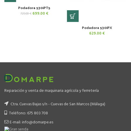
Podadora 530iPT5
El
El
699.00
€
729.00
€
precio
precio
original
actual
Podadora 530iPX
era:
es:
729.00 €.
699.00 €.
629.00
€
Reparación y venta de maquinaria agrícola y ferretería
Ctra. Cuevas Bajas s/n - Cuevas de San Marcos (Málaga)
Teléfono: 675 803 708
E-mail: info@domarpe.es