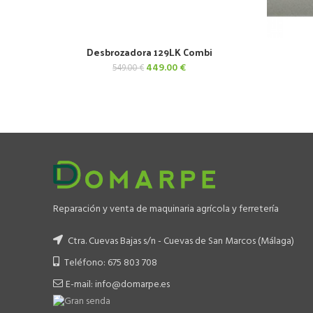
Desbrozadora 129LK Combi
AÑADIR AL CARRITO
El
El
449.00
€
549.00
€
precio
precio
original
actual
era:
es:
549.00 €.
449.00 €.
Reparación y venta de maquinaria agrícola y ferretería
Ctra. Cuevas Bajas s/n - Cuevas de San Marcos (Málaga)
Teléfono: 675 803 708
E-mail: info@domarpe.es