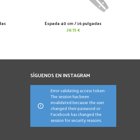
das
Espada 40 cm / 16 pulgadas
AÑADIR AL CARRITO
38.15
€
SÍGUENOS EN INSTAGRAM
Error validating access token:
The session has been
invalidated because the user
changed their password or
Facebook has changed the
session for security reasons.