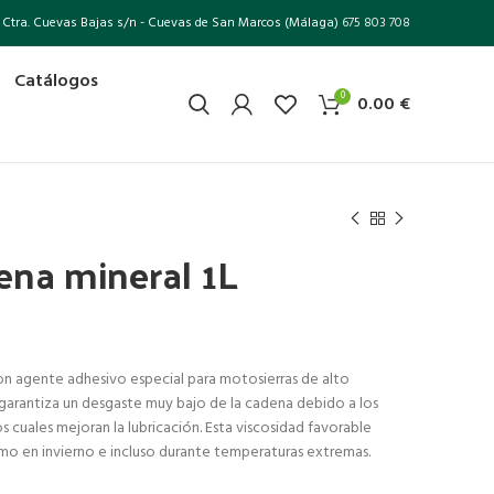
Ctra. Cuevas Bajas s/n - Cuevas de San Marcos (Málaga)
675 803 708
Catálogos
0
0.00
€
ena mineral 1L
n agente adhesivo especial para motosierras de alto
 garantiza un desgaste muy bajo de la cadena debido a los
os cuales mejoran la lubricación. Esta viscosidad favorable
mo en invierno e incluso durante temperaturas extremas.