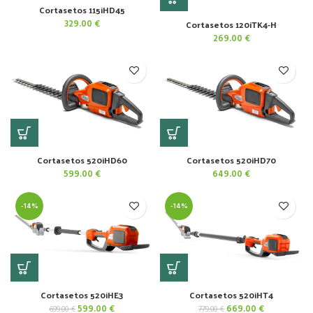
Cortasetos 115iHD45
Cortasetos 120iTK4-H
329.00
€
269.00
€
Cortasetos 520iHD60
Cortasetos 520iHD70
599.00
€
649.00
€
-14%
-14%
Cortasetos 520iHE3
Cortasetos 520iHT4
El
El
El
El
599.00
€
669.00
€
699.00
€
779.00
€