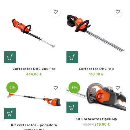
precio
precio
precio
precio
original
actual
original
actual
era:
es:
era:
es:
699.00 €.
599.00 €.
779.00 €.
669.00 €.
Cortasetos DHC-200 Pro
Cortasetos DHC-310
444.00
€
143.00
€
-21%
-30%
Kit Cortasetos 115iHD45
Kit cortasetos + podadora
El
El
349.00
€
499.00
€
120iTK4-PH
precio
precio