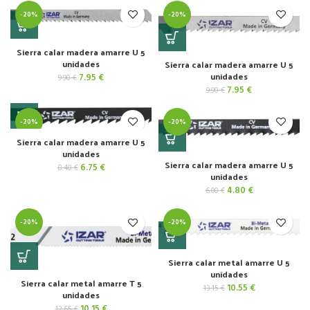
original
actual
original
actual
era:
es:
-20%
-20%
era:
es:
7.30 €.
5.85 €.
5.05 €.
4.05 €.
Sierra calar madera amarre U 5
unidades
Sierra calar madera amarre U 5
unidades
El
El
7.95
€
9.90
€
precio
precio
El
El
7.95
€
9.90
€
original
actual
precio
precio
era:
es:
original
actual
9.90 €.
7.95 €.
-20%
-20%
era:
es:
9.90 €.
7.95 €.
Sierra calar madera amarre U 5
unidades
Sierra calar madera amarre U 5
El
El
6.75
€
8.40
€
unidades
precio
precio
original
actual
El
El
4.80
€
6.00
€
era:
es:
precio
precio
8.40 €.
6.75 €.
original
actual
-20%
-20%
era:
es:
6.00 €.
4.80 €.
Sierra calar metal amarre U 5
unidades
Sierra calar metal amarre T 5
El
El
10.55
€
13.15
€
unidades
precio
precio
El
El
10.15
€
original
actual
12.65
€