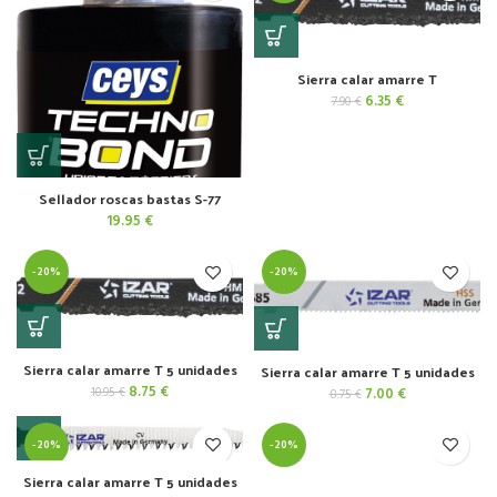
Sierra calar amarre T
El
El
6.35
€
7.90
€
precio
precio
original
actual
era:
es:
7.90 €.
6.35 €.
Sellador roscas bastas S-77
19.95
€
-20%
-20%
Sierra calar amarre T 5 unidades
Sierra calar amarre T 5 unidades
El
El
8.75
€
10.95
€
El
El
7.00
€
8.75
€
precio
precio
precio
precio
original
actual
original
actual
era:
es:
-20%
-20%
era:
es:
10.95 €.
8.75 €.
8.75 €.
7.00 €.
Sierra calar amarre T 5 unidades