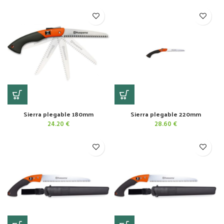
original
actual
era:
es:
57.65 €.
37.50 €.
Sierra plegable 180mm
Sierra plegable 220mm
24.20
€
28.60
€