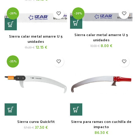
precio
precio
era:
es:
original
actual
13.15 €.
10.55 €.
-20%
era:
es:
-20%
12.65 €.
10.15 €.
Sierra calar metal amarre U 5
Sierra calar metal amarre U 5
unidades
unidades
El
El
8.00
€
10.00
€
El
El
12.15
€
15.20
€
precio
precio
precio
precio
original
actual
original
actual
era:
es:
-35%
era:
es:
10.00 €.
8.00 €.
15.20 €.
12.15 €.
Sierra curva Quickfit
Sierra para ramas con cuchilla de
impacto
El
El
37.50
€
57.65
€
precio
precio
86.50
€