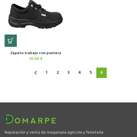
Zapato trabajo con puntera
25.00
€
1
2
3
4
5
6
Reparación y venta de maquinaria agrícola y ferretería