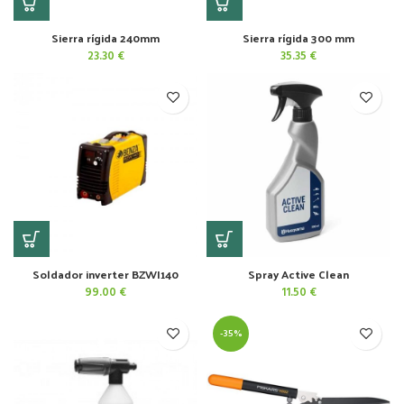
Sierra rígida 240mm
Sierra rígida 300 mm
23.30
€
35.35
€
Soldador inverter BZWI140
Spray Active Clean
99.00
€
11.50
€
-35%