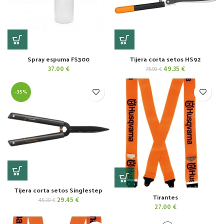
Spray espuma FS300
Tijera corta setos HS92
El
El
37.00
€
49.35
€
75.90
€
precio
precio
original
actual
-35%
era:
es:
75.90 €.
49.35 €.
Tijera corta setos Singlestep
Tirantes
El
El
29.45
€
45.30
€
27.00
€
precio
precio
original
actual
era:
es: