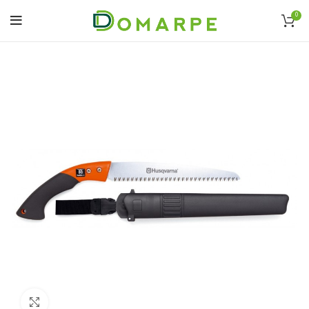
0
Click to enlarge