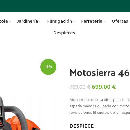
cola
Jardinería
Fumigación
Ferretería
Ofertas
Despieces
Motosierra 4
-9%
El
El
699.00
€
769.00
€
precio
preci
Motosierra robusta ideal para trab
original
actua
espada mayor. Equipada con motor X
era:
es:
revoluciones. El cuerpo de la máqu
769.00 €.
699.0
DESPIECE