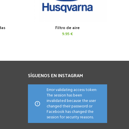
das
Filtro de aire
AÑADIR AL CARRITO
9.95
€
SÍGUENOS EN INSTAGRAM
Error validating access token:
The session has been
invalidated because the user
changed their password or
Facebook has changed the
session for security reasons.