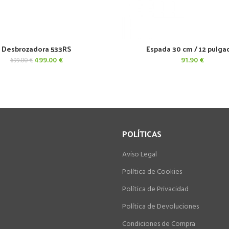
Desbrozadora 533RS
Espada 30 cm / 12 pulga
AÑADIR AL CARRITO
AÑADIR AL CARRITO
El
El
499.00
€
91.90
€
699.00
€
precio
precio
original
actual
era:
es:
699.00 €.
499.00 €.
POLÍTICAS
Aviso Legal
Política de Cookies
Política de Privacidad
Política de Devoluciones
Condiciones de Compra