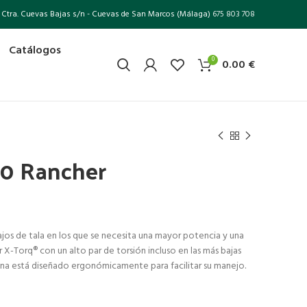
Ctra. Cuevas Bajas s/n - Cuevas de San Marcos (Málaga)
675 803 708
Catálogos
0
0.00
€
60 Rancher
o
ajos de tala en los que se necesita una mayor potencia y una
l
-Torq® con un alto par de torsión incluso en las más bajas
ina está diseñado ergonómicamente para facilitar su manejo.
0 €.