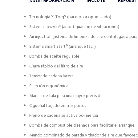
MÁS INFORMACIÓN
INCLUYE
REPUES
Tecnología X-Torq® (par motor optimizado)
Sistema LowVib® (amortiguación de vibraciones)
Air injection (sistema de limpieza de aire centrifugado par
Sistema Smart Start® (arranque fácil)
Bomba de aceite regulable
Cierre rápido del filtro de aire
Tensor de cadena lateral
Sujeción ergonómica
Marcas de tala para una mayor precisión
Cigüeñal forjado en tres partes
Freno de cadena se activa por inercia
Bomba de combustible diseñada para facilitar el arranque
Mando combinado de parada y tirador de aire que favorece