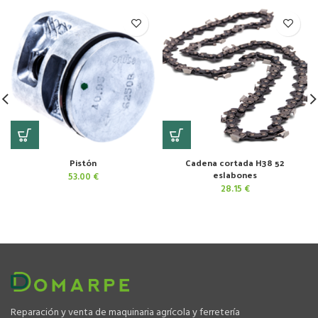
Pistón
Cadena cortada H38 52
eslabones
53.00
€
28.15
€
Reparación y venta de maquinaria agrícola y ferretería