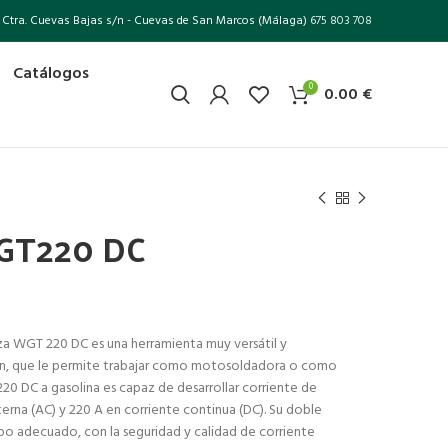
Ctra. Cuevas Bajas s/n - Cuevas de San Marcos (Málaga)
675 803 708
Catálogos
0
0.00
€
GT220 DC
 WGT 220 DC es una herramienta muy versátil y
ión, que le permite trabajar como motosoldadora o como
0 DC a gasolina es capaz de desarrollar corriente de
erna (AC) y 220 A en corriente continua (DC). Su doble
ipo adecuado, con la seguridad y calidad de corriente