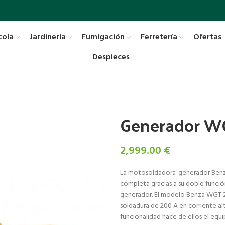
cola
Jardinería
Fumigación
Ferretería
Ofertas
Despieces
Generador W
2,999.00
€
La motosoldadora-generador Benza
completa gracias a su doble func
generador. El modelo Benza WGT 22
soldadura de 200 A en corriente alt
funcionalidad hace de ellos el equ