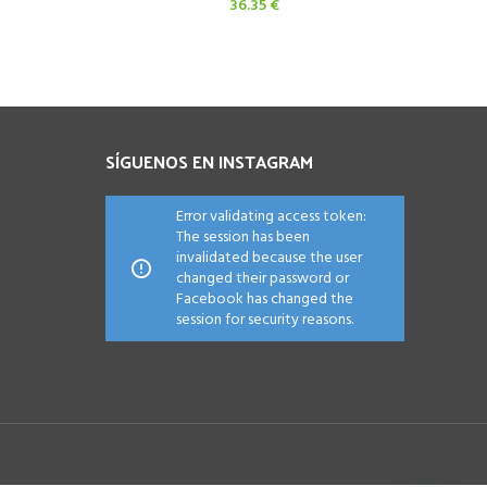
36.35
€
cio
ual
.00 €.
SÍGUENOS EN INSTAGRAM
Error validating access token:
The session has been
invalidated because the user
changed their password or
Facebook has changed the
session for security reasons.