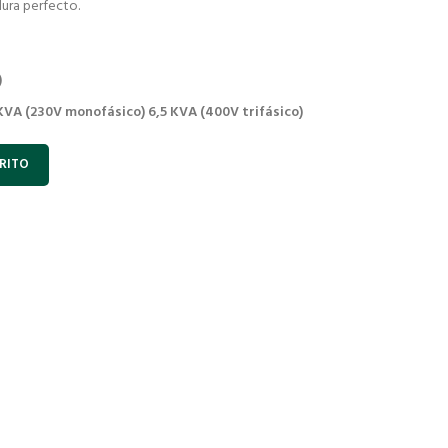
dura perfecto.
)
KVA (230V monofásico) 6,5 KVA (400V trifásico)
RITO