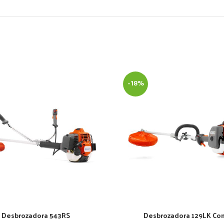
-18%
Desbrozadora 543RS
Desbrozadora 129LK Co
AÑADIR AL CARRITO
AÑADIR AL CARRITO