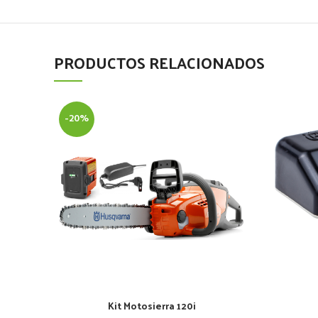
PRODUCTOS RELACIONADOS
-20%
Kit Motosierra 120i
AÑADIR AL CARRITO