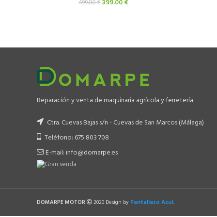
El
El
399.00
€
499.00
€
precio
precio
original
actual
era:
es:
499.00 €.
399.00 €.
Reparación y venta de maquinaria agrícola y ferretería
Ctra. Cuevas Bajas s/n - Cuevas de San Marcos (Málaga)
Teléfono: 675 803 708
E-mail: info@domarpe.es
Pantallazo Azul
DOMARPE MOTOR
2020 Design by
.