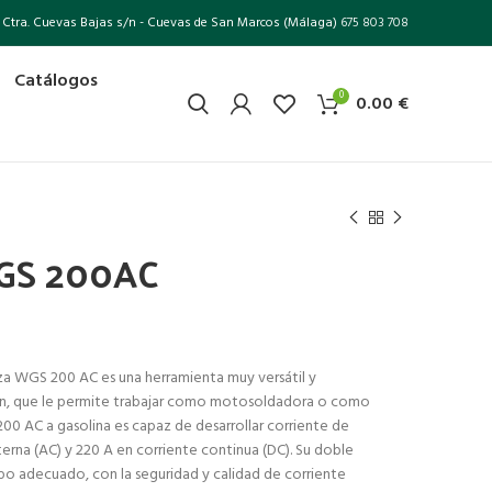
Ctra. Cuevas Bajas s/n - Cuevas de San Marcos (Málaga)
675 803 708
Catálogos
0
0.00
€
GS 200AC
 WGS 200 AC es una herramienta muy versátil y
ión, que le permite trabajar como motosoldadora o como
0 AC a gasolina es capaz de desarrollar corriente de
erna (AC) y 220 A en corriente continua (DC). Su doble
ipo adecuado, con la seguridad y calidad de corriente