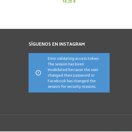
14.20
€
cio
ual
.00 €.
SÍGUENOS EN INSTAGRAM
Error validating access token:
The session has been
invalidated because the user
changed their password or
Facebook has changed the
session for security reasons.