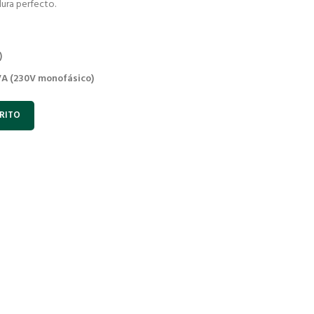
dura perfecto.
)
A (230V monofásico)
RITO