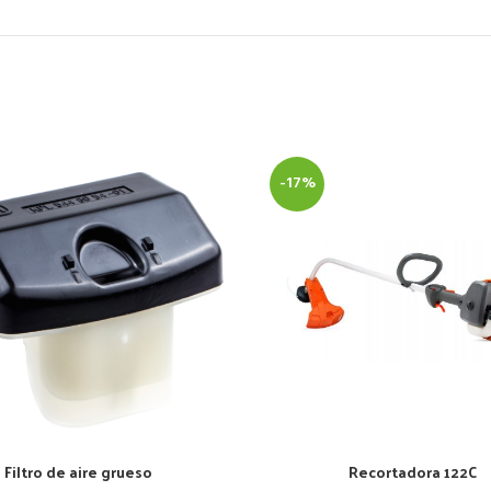
-17%
Filtro de aire grueso
Recortadora 122C
AÑADIR AL CARRITO
AÑADIR AL CARRITO