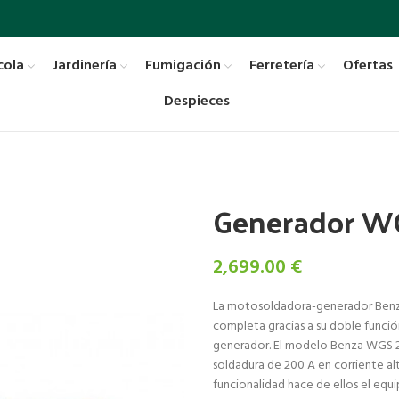
cola
Jardinería
Fumigación
Ferretería
Ofertas
Despieces
Generador W
2,699.00
€
La motosoldadora-generador Benza
completa gracias a su doble func
generador. El modelo Benza WGS 20
soldadura de 200 A en corriente alt
funcionalidad hace de ellos el equ