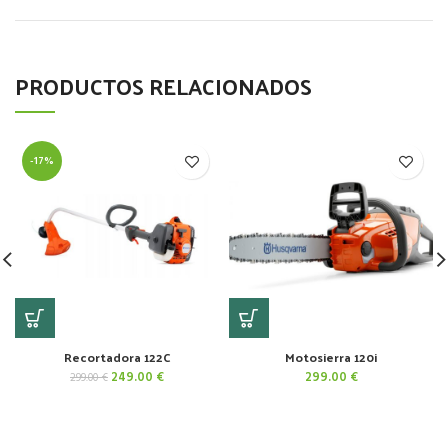
PRODUCTOS RELACIONADOS
-17%
Recortadora 122C
Motosierra 120i
El
El
249.00
€
299.00
€
299.00
€
precio
precio
original
actual
era:
es:
299.00 €.
249.00 €.