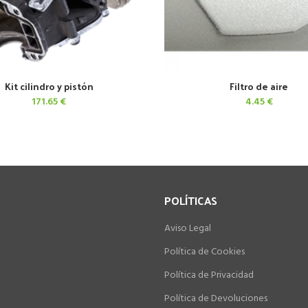
Kit cilindro y pistón
Filtro de aire
AÑADIR AL CARRITO
AÑADIR AL CARRITO
171.65
€
4.45
€
POLÍTICAS
Aviso Legal
Política de Cookies
Política de Privacidad
Política de Devoluciones