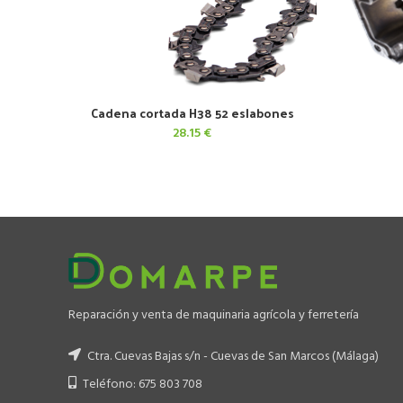
Cadena cortada H38 52 eslabones
AÑADIR AL CARRITO
28.15
€
Reparación y venta de maquinaria agrícola y ferretería
Ctra. Cuevas Bajas s/n - Cuevas de San Marcos (Málaga)
Teléfono: 675 803 708