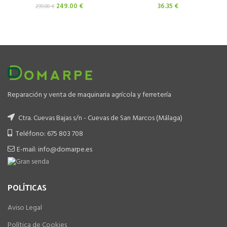
El
El
249.00
€
36.35
€
299.00
€
precio
precio
original
actual
era:
es:
299.00 €.
249.00 €.
Reparación y venta de maquinaria agrícola y ferretería
Ctra. Cuevas Bajas s/n - Cuevas de San Marcos (Málaga)
Teléfono: 675 803 708
E-mail: info@domarpe.es
POLÍTICAS
Aviso Legal
Política de Cookies