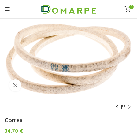
0
Click to enlarge
Correa
34.70
€