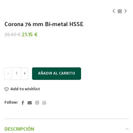
Corona 76 mm Bi-metal HSSE
El
El
21.15
€
26.40
€
precio
precio
original
actual
era:
es:
26.40 €.
21.15 €.
AÑADIR AL CARRITO
Add to wishlist
Follow:
DESCRIPCIÓN