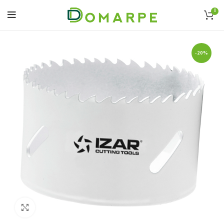
0
-20%
Click to enlarge