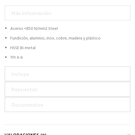
Más información
Aceros <850 N/mm2 Steel
Fundición, aluminio, inox, cobre, madera y plástico
HSSE Bi-metal
TPI 4-6
Incluye
Repuestos
Documentos
VALORACIONES (0)