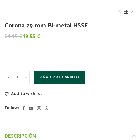
Corona 79 mm Bi-metal HSSE
El
El
19.55
€
24.45
€
precio
precio
original
actual
era:
es:
24.45 €.
19.55 €.
AÑADIR AL CARRITO
Add to wishlist
Follow:
DESCRIPCIÓN