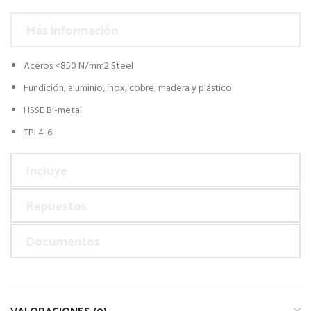
Más información
Aceros <850 N/mm2 Steel
Fundición, aluminio, inox, cobre, madera y plástico
HSSE Bi-metal
TPI 4-6
Incluye
Repuestos
Documentos
VALORACIONES (0)