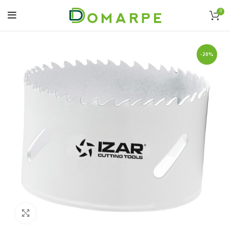
0
-20%
Click to enlarge