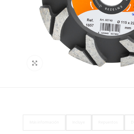
Click to enlarge
Más información
Incluye
Repuestos
D