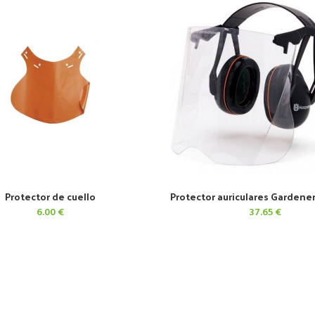
Protector de cuello
Protector auriculares Gardener
AÑADIR AL CARRITO
AÑADIR AL CARRITO
6.00
€
37.65
€