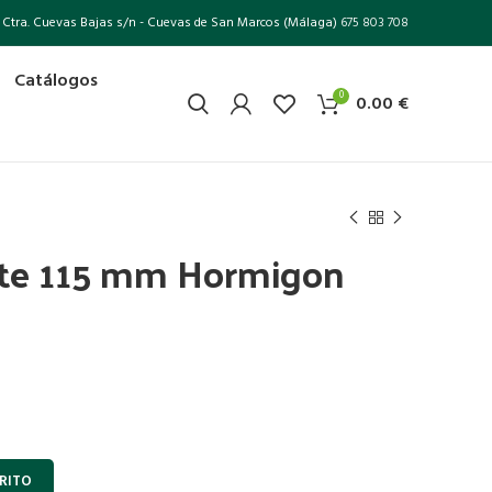
Ctra. Cuevas Bajas s/n - Cuevas de San Marcos (Málaga)
675 803 708
Catálogos
0
0.00
€
nte 115 mm Hormigon
RITO