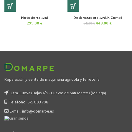
Motosierra 120i
Desbrozadora 129LK Combi
El
El
299.00
€
449.00
€
549.00
€
precio
precio
original
actual
era:
es:
549.00 €.
449.00 €.
Reparación y venta de maquinaria agrícola y ferretería
Ctra. Cuevas Bajas s/n - Cuevas de San Marcos (Málaga)
Teléfono: 675 803 708
E-mail: info@domarpe.es