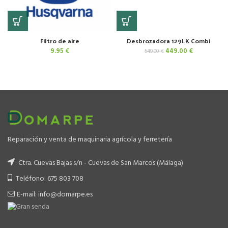
Filtro de aire
Desbrozadora 129LK Combi
El
El
9.95
€
449.00
€
549.00
€
precio
precio
original
actual
era:
es:
549.00 €.
449.00 €.
Reparación y venta de maquinaria agrícola y ferretería
Ctra. Cuevas Bajas s/n - Cuevas de San Marcos (Málaga)
Teléfono: 675 803 708
E-mail: info@domarpe.es