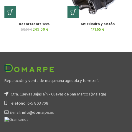
Recortadora 122C
Kit cilindro y pistón
El
El
249.00
€
171.65
€
299.00
€
precio
precio
original
actual
era:
es:
299.00 €.
249.00 €.
Reparación y venta de maquinaria agrícola y ferretería
Ctra. Cuevas Bajas s/n - Cuevas de San Marcos (Málaga)
Teléfono: 675 803 708
E-mail: info@domarpe.es