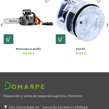
Motosierra 420EL
Pistón
339.00
€
53.00
€
Reparación y venta de maquinaria agrícola y ferretería
Ctra. Cuevas Bajas s/n - Cuevas de San Marcos (Málaga)