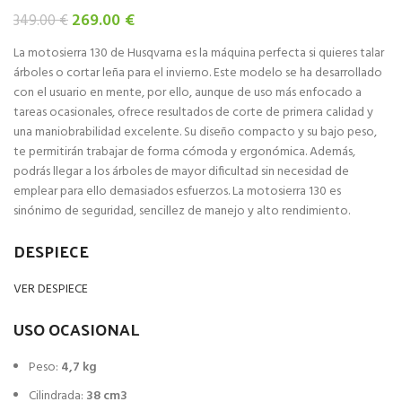
El
El
269.00
€
349.00
€
precio
precio
La motosierra 130 de Husqvarna es la máquina perfecta si quieres talar
original
actual
árboles o cortar leña para el invierno. Este modelo se ha desarrollado
era:
es:
con el usuario en mente, por ello, aunque de uso más enfocado a
349.00 €.
269.00 €.
tareas ocasionales, ofrece resultados de corte de primera calidad y
una maniobrabilidad excelente. Su diseño compacto y su bajo peso,
te permitirán trabajar de forma cómoda y ergonómica. Además,
podrás llegar a los árboles de mayor dificultad sin necesidad de
emplear para ello demasiados esfuerzos. La motosierra 130 es
sinónimo de seguridad, sencillez de manejo y alto rendimiento.
DESPIECE
VER DESPIECE
USO OCASIONAL
Peso:
4,7 kg
Cilindrada:
38 cm3