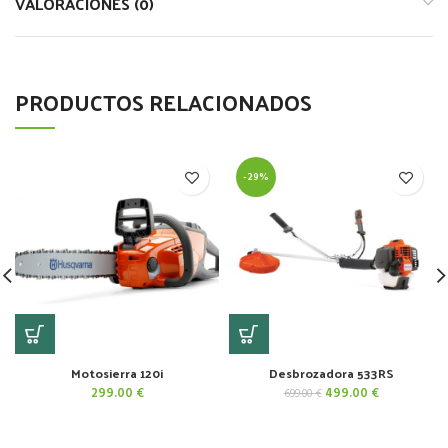
VALORACIONES (0)
PRODUCTOS RELACIONADOS
-29%
Motosierra 120i
Desbrozadora 533RS
El
El
299.00
€
499.00
€
699.00
€
precio
precio
original
actual
era:
es: