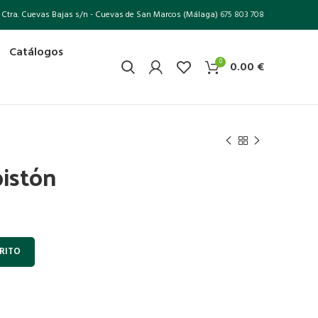
Ctra. Cuevas Bajas s/n - Cuevas de San Marcos (Málaga)
675 803 708
Catálogos
0
0.00
€
pistón
RITO