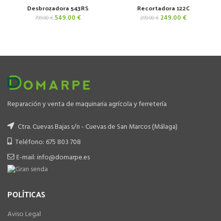
Desbrozadora 543RS
Recortadora 122C
El
El
El
El
549.00
€
249.00
€
799.00
€
299.00
€
precio
precio
precio
precio
original
actual
original
actual
era:
es:
era:
es:
799.00 €.
549.00 €.
299.00 €.
249.00 €.
Reparación y venta de maquinaria agrícola y ferretería
Ctra. Cuevas Bajas s/n - Cuevas de San Marcos (Málaga)
Teléfono: 675 803 708
E-mail: info@domarpe.es
POLÍTICAS
Aviso Legal