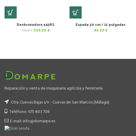
Desbrozadora 543RS
Espada 30 cm / 12 pulgadas
El
El
549.00
€
46.20
€
799.00
€
precio
precio
original
actual
era:
es:
799.00 €.
549.00 €.
Reparación y venta de maquinaria agrícola y ferretería
Ctra. Cuevas Bajas s/n - Cuevas de San Marcos (Málaga)
Teléfono: 675 803 708
E-mail: info@domarpe.es