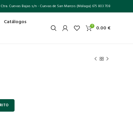
Ctra. Cuevas Bajas s/n - Cuevas de San Marcos (Málaga)
675 803 708
Catálogos
0
0.00
€
RITO