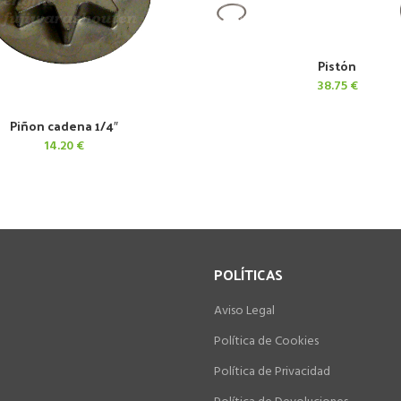
Pistón
AÑADIR AL CARRITO
38.75
€
Piñon cadena 1/4″
AÑADIR AL CARRITO
14.20
€
POLÍTICAS
Aviso Legal
Política de Cookies
Política de Privacidad