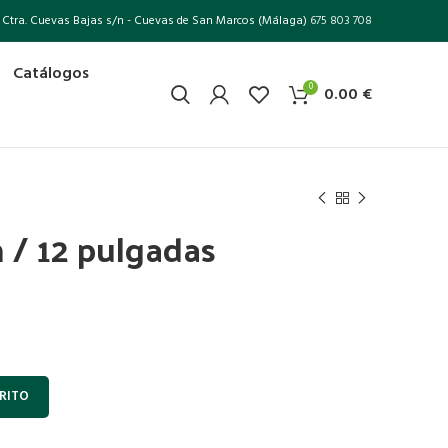
Ctra. Cuevas Bajas s/n - Cuevas de San Marcos (Málaga)
675 803 708
Catálogos
0
0.00
€
 / 12 pulgadas
RITO