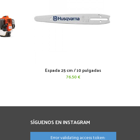
Espada 25 cm / 10 pulgadas
AÑADIR AL CARRITO
76.50
€
cio
ual
.00 €.
SÍGUENOS EN INSTAGRAM
Error validating access token: