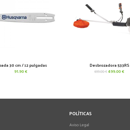
pada 30 cm / 12 pulgadas
Desbrozadora 533RS
AÑADIR AL CARRITO
AÑADIR AL CARRITO
El
El
91.90
€
499.00
€
699.00
€
precio
pre
original
act
era:
es:
699.00 €.
499
POLÍTICAS
Aviso Legal