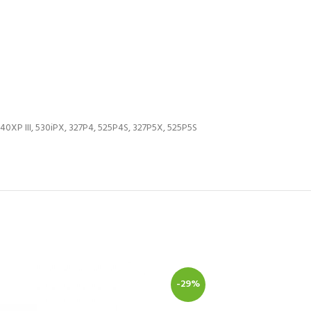
40XP III, 530iPX, 327P4, 525P4S, 327P5X, 525P5S
-29%