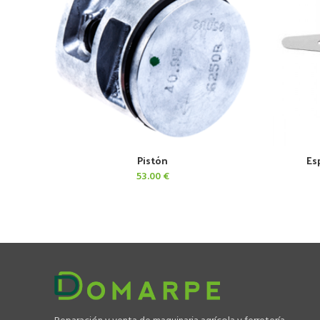
Pistón
Es
AÑADIR AL CARRITO
53.00
€