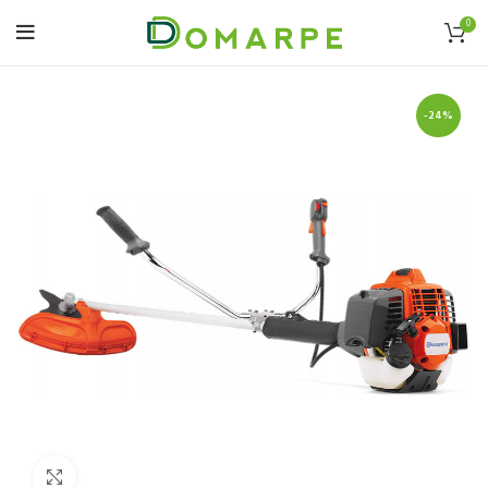
0
-24%
Click to enlarge