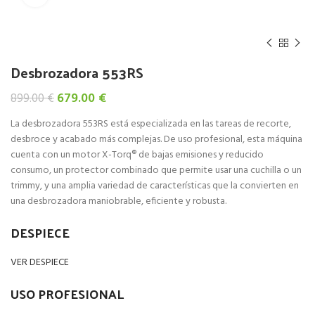
Desbrozadora 553RS
El
El
679.00
€
899.00
€
precio
precio
La desbrozadora 553RS está especializada en las tareas de recorte,
original
actual
desbroce y acabado más complejas. De uso profesional, esta máquina
era:
es:
cuenta con un motor X-Torq® de bajas emisiones y reducido
899.00 €.
679.00 €.
consumo, un protector combinado que permite usar una cuchilla o un
trimmy, y una amplia variedad de características que la convierten en
una desbrozadora maniobrable, eficiente y robusta.
DESPIECE
VER DESPIECE
USO PROFESIONAL