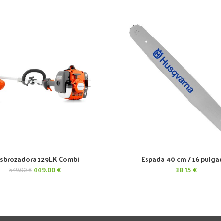
sbrozadora 129LK Combi
Espada 40 cm / 16 pulga
AÑADIR AL CARRITO
AÑADIR AL CARRITO
El
El
449.00
€
38.15
€
549.00
€
precio
precio
original
actual
era:
es:
549.00 €.
449.00 €.