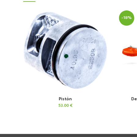
-18%
Pistón
De
AÑADIR AL CARRITO
53.00
€