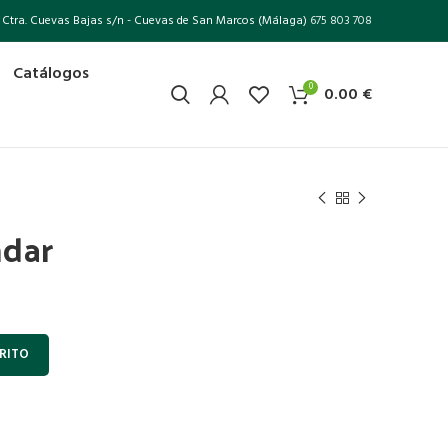
Ctra. Cuevas Bajas s/n - Cuevas de San Marcos (Málaga)
675 803 708
Catálogos
0
0.00
€
ndar
RITO