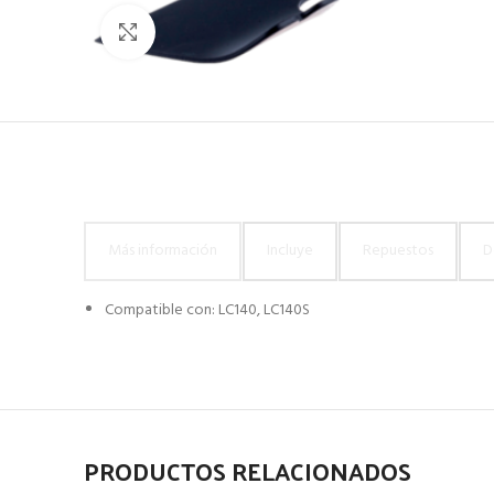
Click to enlarge
Más información
Incluye
Repuestos
D
Compatible con: LC140, LC140S
PRODUCTOS RELACIONADOS