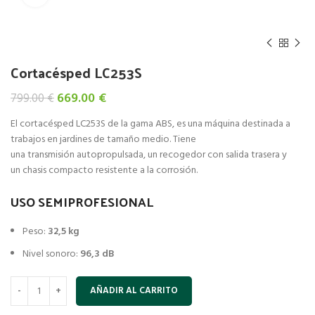
Cortacésped LC253S
El
El
669.00
€
799.00
€
precio
precio
El cortacésped LC253S de la gama ABS, es una máquina destinada a
original
actual
trabajos en jardines de tamaño medio. Tiene
era:
es:
una transmisión autopropulsada, un recogedor con salida trasera y
799.00 €.
669.00 €.
un chasis compacto resistente a la corrosión.
USO SEMIPROFESIONAL
Peso:
32,5 kg
Nivel sonoro:
96,3 dB
AÑADIR AL CARRITO