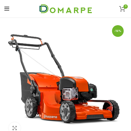
0
-16%
Click to enlarge