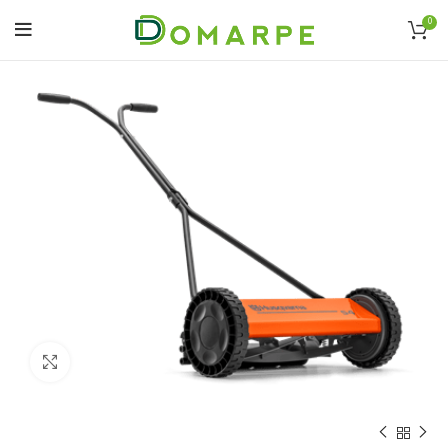
0
Click to enlarge