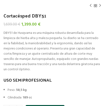
Cortacésped DBY51
El
El
1,399.00
€
1,699.00
€
precio
precio
DBY51 de Husqvarna es una máquina robusta desarrollada para la
original
actual
limpieza de hierba alta y maleza pequeña. Su diseño se ha centrado
era:
es:
en la fiabilidad, la maniobrabilidad y la ergonomía, dando así las
1,699.00 €.
1,399.00 €.
mejores condiciones al operario. Presenta una gran capacidad de
corte/limpieza y un ajuste centralizado de altura de corte muy
sencillo de manejar. Autopropulsado, equipado con grandes ruedas
traseras para una buena tracción y una rueda delantera giratoria para
un control óptimo.
USO SEMIPROFESIONAL
Peso:
58,5 kg
Cilindrada:
189 cc