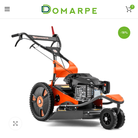
0
-18%
Click to enlarge