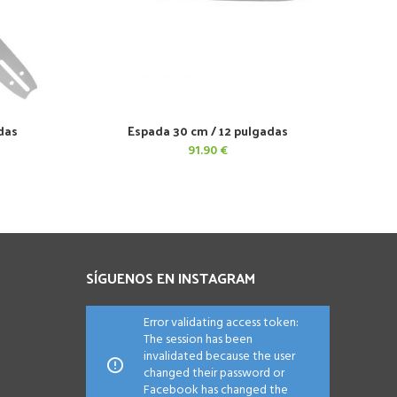
das
Espada 30 cm / 12 pulgadas
AÑADIR AL CARRITO
91.90
€
SÍGUENOS EN INSTAGRAM
Error validating access token:
The session has been
invalidated because the user
changed their password or
Facebook has changed the