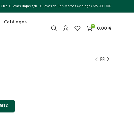
Ctra. Cuevas Bajas s/n - Cuevas de San Marcos (Málaga)
675 803 708
Catálogos
0
0.00
€
RITO