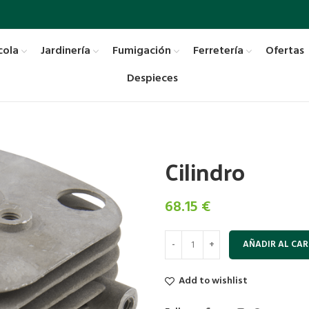
cola
Jardinería
Fumigación
Ferretería
Ofertas
Despieces
Cilindro
68.15
€
AÑADIR AL CAR
Add to wishlist