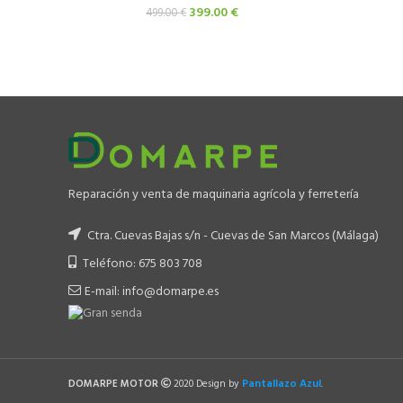
El
El
399.00
€
499.00
€
precio
precio
original
actual
era:
es:
499.00 €.
399.00 €.
Reparación y venta de maquinaria agrícola y ferretería
Ctra. Cuevas Bajas s/n - Cuevas de San Marcos (Málaga)
Teléfono: 675 803 708
E-mail: info@domarpe.es
Pantallazo Azul
DOMARPE MOTOR
2020 Design by
.