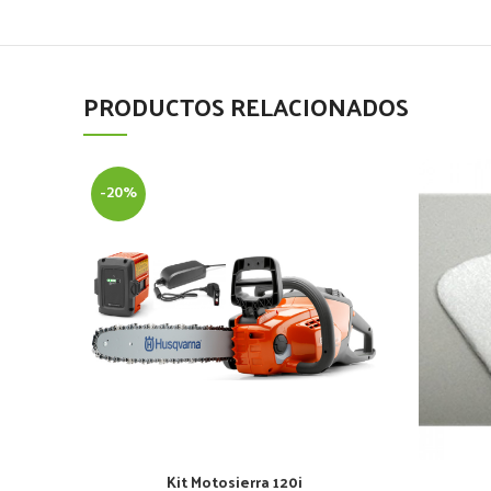
PRODUCTOS RELACIONADOS
-20%
Kit Motosierra 120i
AÑADIR AL CARRITO