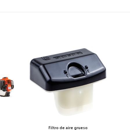
Filtro de aire grueso
AÑADIR AL CARRITO