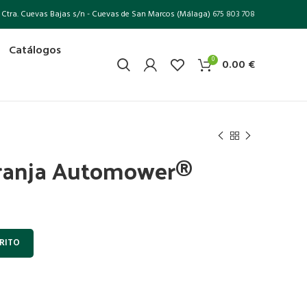
Ctra. Cuevas Bajas s/n - Cuevas de San Marcos (Málaga)
675 803 708
Catálogos
0
0.00
€
aranja Automower®
RITO