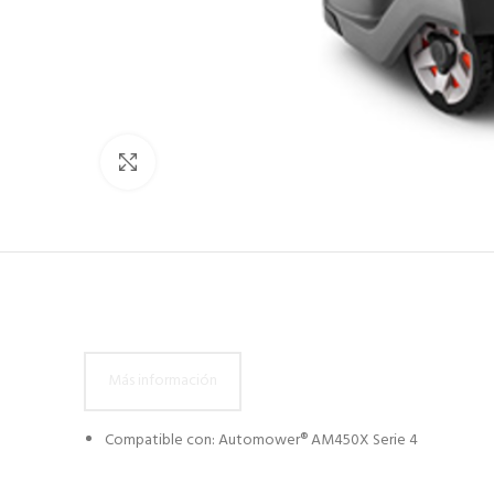
Click to enlarge
Más información
Compatible con: Automower® AM450X Serie 4