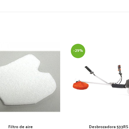
-29%
Filtro de aire
Desbrozadora 533RS
AÑADIR AL CARRITO
AÑADIR AL CARRITO