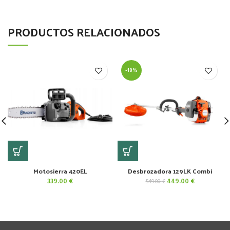
PRODUCTOS RELACIONADOS
-18%
Motosierra 420EL
Desbrozadora 129LK Combi
El
El
339.00
€
449.00
€
549.00
€
precio
precio
original
actual
era:
es:
549.00 €.
449.00 €.