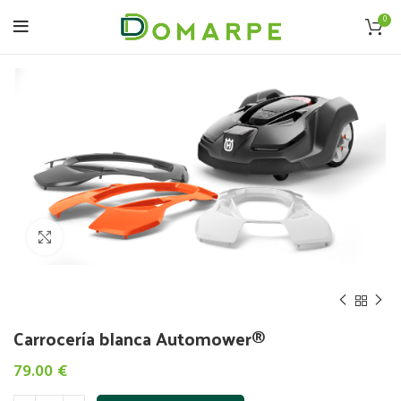
0
Click to enlarge
Carrocería blanca Automower®
79.00
€