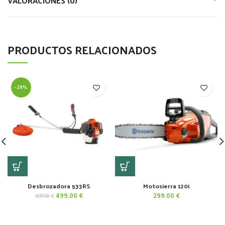
VALORACIONES (0)
PRODUCTOS RELACIONADOS
-29%
Desbrozadora 533RS
Motosierra 120i
El
El
499.00
€
299.00
€
699.00
€
precio
precio
original
actual
era:
es: