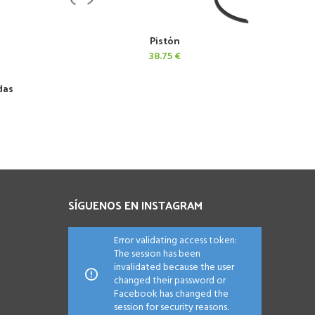
Pistón
AÑADIR AL CARRITO
38.75
€
das
SÍGUENOS EN INSTAGRAM
Error validating access token:
The session has been
invalidated because the user
changed their password or
Facebook has changed the
session for security reasons.