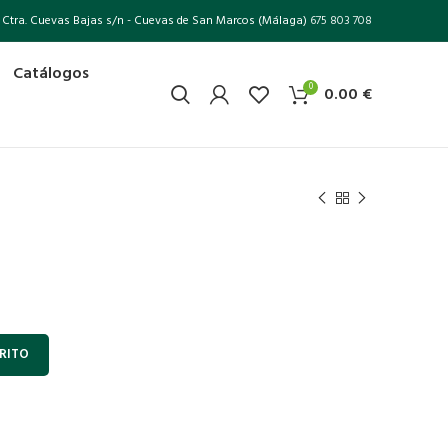
Ctra. Cuevas Bajas s/n - Cuevas de San Marcos (Málaga)
675 803 708
Catálogos
0
0.00
€
RITO