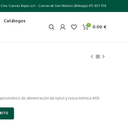
Ctra. Cuevas Bajas s/n - Cuevas de San Marcos (Málaga)
675 803 708
Catálogos
0
0.00
€
automático de alimentación de nylon y rosca métrica M10.
RITO