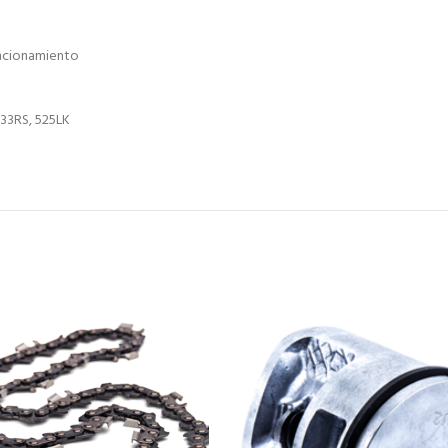
uncionamiento
533RS, 525LK