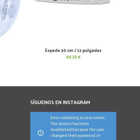
Espada 30 cm / 12 pulgadas
AÑADIR AL CARRITO
46.20
€
SÍGUENOS EN INSTAGRAM
Error validating access token:
The session has been
invalidated because the user
changed their password or