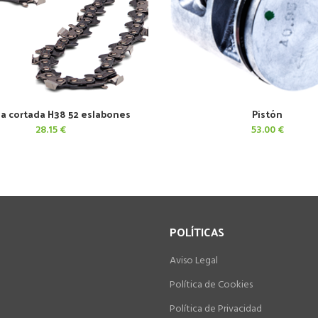
a cortada H38 52 eslabones
Pistón
AÑADIR AL CARRITO
AÑADIR AL CARRITO
28.15
€
53.00
€
POLÍTICAS
Aviso Legal
Política de Cookies
Política de Privacidad