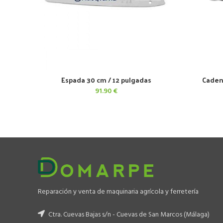
Espada 30 cm / 12 pulgadas
Caden
AÑADIR AL CARRITO
91.90
€
Reparación y venta de maquinaria agrícola y ferretería
Ctra. Cuevas Bajas s/n - Cuevas de San Marcos (Málaga)