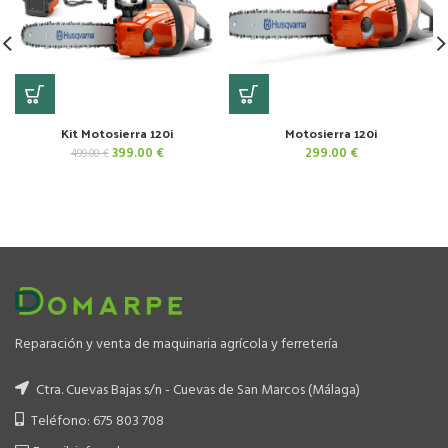
Kit Motosierra 120i
Motosierra 120i
El
El
399.00
€
299.00
€
499.00
€
precio
precio
original
actual
era:
es:
499.00 €.
399.00 €.
Reparación y venta de maquinaria agrícola y ferretería
Ctra. Cuevas Bajas s/n - Cuevas de San Marcos (Málaga)
Teléfono: 675 803 708