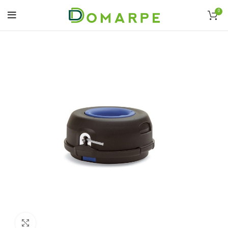
0
Click to enlarge