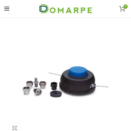
0
Click to enlarge