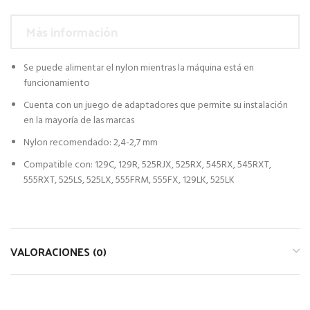
Más información
Se puede alimentar el nylon mientras la máquina está en
funcionamiento
Cuenta con un juego de adaptadores que permite su instalación
en la mayoría de las marcas
Nylon recomendado: 2,4-2,7 mm
Compatible con: 129C, 129R, 525RJX, 525RX, 545RX, 545RXT,
555RXT, 525LS, 525LX, 555FRM, 555FX, 129LK, 525LK
VALORACIONES (0)