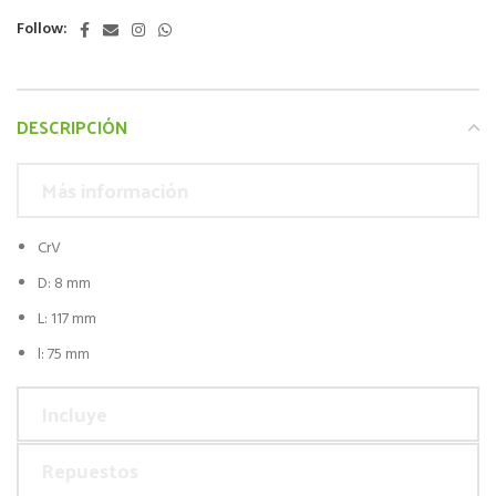
Follow:
DESCRIPCIÓN
Más información
CrV
D: 8 mm
L: 117 mm
l: 75 mm
Incluye
Repuestos