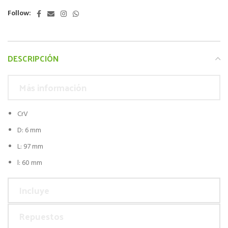
Follow:
DESCRIPCIÓN
Más información
CrV
D: 6 mm
L: 97 mm
l: 60 mm
Incluye
Repuestos