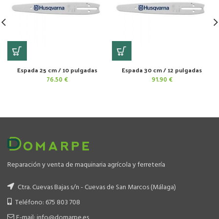
Espada 25 cm / 10 pulgadas
Espada 30 cm / 12 pulgadas
76.50
€
91.90
€
Reparación y venta de maquinaria agrícola y ferretería
Ctra. Cuevas Bajas s/n - Cuevas de San Marcos (Málaga)
Teléfono: 675 803 708
E-mail: info@domarpe.es