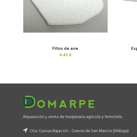
Filtro de aire
Es
AÑADIR AL CARRITO
4.45
€
Reparación y venta de maquinaria agrícola y ferretería
Ctra. Cuevas Bajas s/n - Cuevas de San Marcos (Málaga)