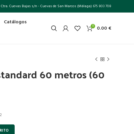
Ctra. Cuevas Bajas s/n - Cuevas de San Marcos (Málaga)
675 803 708
Catálogos
0
0.00
€
standard 60 metros (60
 2
RITO