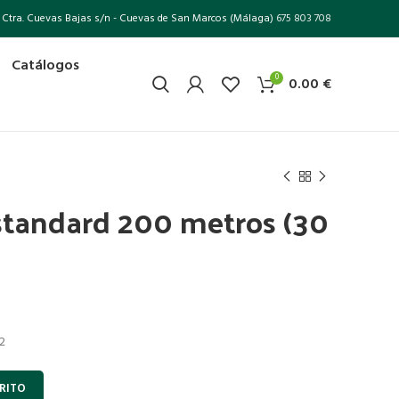
Ctra. Cuevas Bajas s/n - Cuevas de San Marcos (Málaga)
675 803 708
Catálogos
0
0.00
€
standard 200 metros (30
 2
RITO