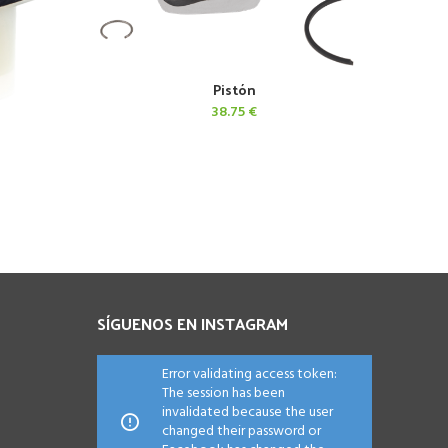
Pistón
AÑADIR AL CARRITO
38.75
€
SÍGUENOS EN INSTAGRAM
Error validating access token:
The session has been
invalidated because the user
changed their password or