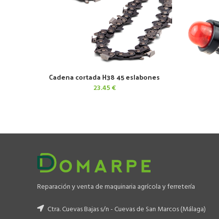
Cadena cortada H38 45 eslabones
AÑADIR AL CARRITO
23.45
€
Reparación y venta de maquinaria agrícola y ferretería
Ctra. Cuevas Bajas s/n - Cuevas de San Marcos (Málaga)