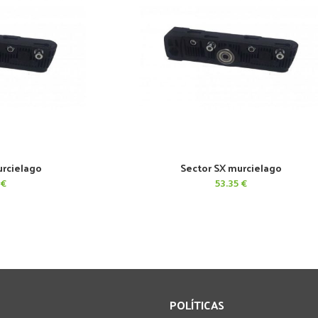
urcielago
Sector SX murcielago
CARRITO
AÑADIR AL CARRITO
€
53.35
€
POLÍTICAS