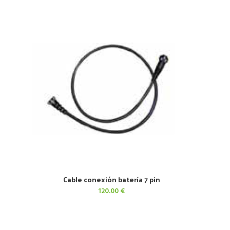
original
actual
era:
es:
100.70 €.
80.00 €.
Cable conexión batería 7 pin
AÑADIR AL CARRITO
120.00
€