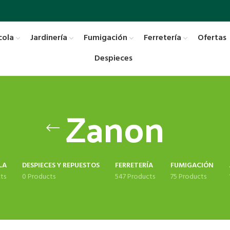
cola
Jardinería
Fumigación
Ferretería
Ofertas
Despieces
Zanon
LA
DESPIECES Y REPUESTOS
FERRETERÍA
FUMIGACIÓN
ts
0 Products
547 Products
75 Products