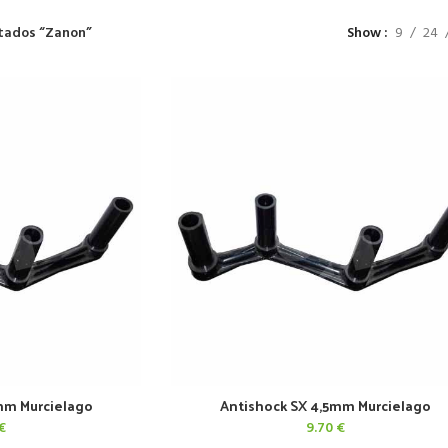
tados “Zanon”
Show
9
24
mm Murcielago
Antishock SX 4,5mm Murcielago
CARRITO
AÑADIR AL CARRITO
€
9.70
€