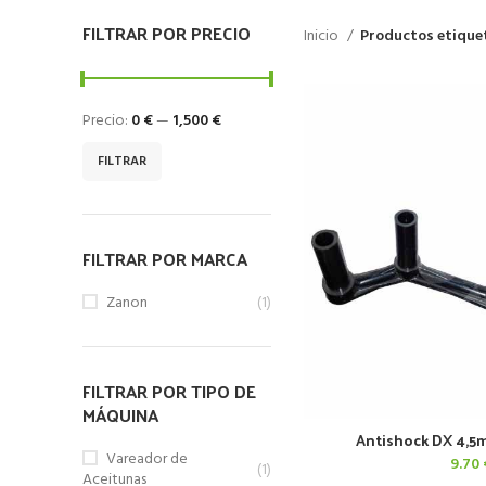
FILTRAR POR PRECIO
Inicio
Productos etique
Precio:
0 €
—
1,500 €
Precio
Precio
FILTRAR
mínimo
máximo
FILTRAR POR MARCA
Zanon
(1)
FILTRAR POR TIPO DE
MÁQUINA
Antishock DX 4,5
AÑADIR AL 
Vareador de
9.70
(1)
Aceitunas