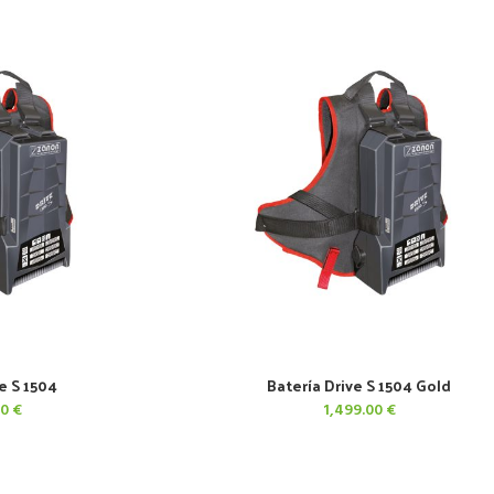
e S 1504
Batería Drive S 1504 Gold
CARRITO
AÑADIR AL CARRITO
00
€
1,499.00
€