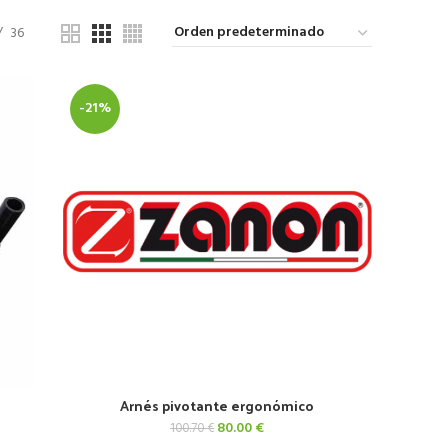
36
-21%
Arnés pivotante ergonómico
AÑADIR AL CARRITO
El
El
80.00
€
100.70
€
precio
precio