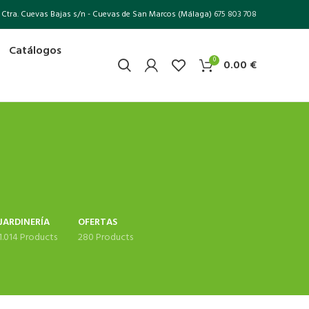
Ctra. Cuevas Bajas s/n - Cuevas de San Marcos (Málaga)
675 803 708
Catálogos
0
0.00
€
JARDINERÍA
OFERTAS
1.014 Products
280 Products