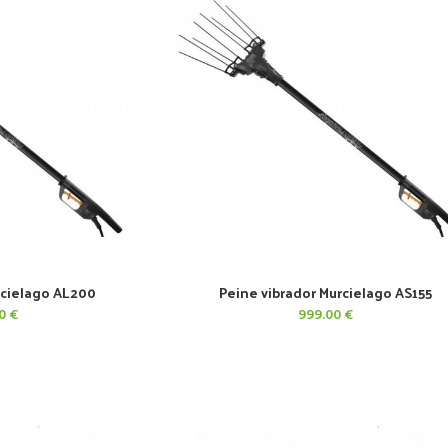
rcielago AL200
Peine vibrador Murcielago AS155
CARRITO
AÑADIR AL CARRITO
00
€
999.00
€