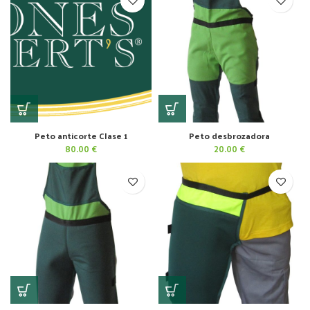
Peto anticorte Clase 1
Peto desbrozadora
80.00
€
20.00
€