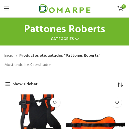
0
Pattones Roberts
CATEGORIES
Inicio
Productos etiquetados “Pattones Roberts”
Mostrando los 9 resultados
Show sidebar