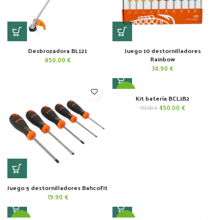
Desbrozadora BL121
Juego 10 destornilladores
Rainbow
850.00
€
34.90
€
-37%
Kit batería BCL1B2
El
El
450.00
€
715.00
€
precio
precio
original
actual
era:
es:
715.00 €.
450.00 €.
Juego 5 destornilladores BahcoFit
19.90
€