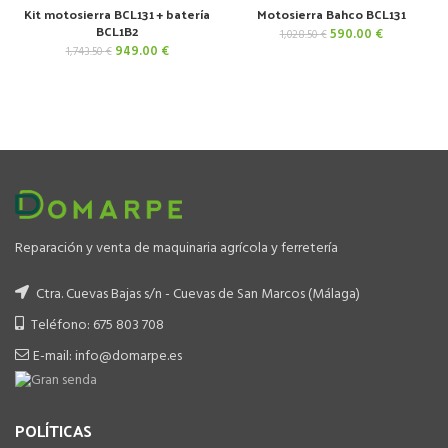
-46%
-43%
Kit motosierra BCL131 + batería
Motosierra Bahco BCL131
BCL1B2
El
El
590.00
€
1,028.50
€
precio
precio
El
El
949.00
€
1,743.50
€
original
actual
precio
precio
era:
es:
original
actual
1,028.50 €.
590.00 €.
era:
es:
1,743.50 €.
949.00 €.
Reparación y venta de maquinaria agrícola y ferretería
Ctra. Cuevas Bajas s/n - Cuevas de San Marcos (Málaga)
Teléfono: 675 803 708
E-mail: info@domarpe.es
POLÍTICAS