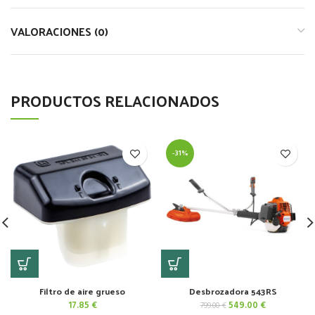
VALORACIONES (0)
PRODUCTOS RELACIONADOS
-31%
Filtro de aire grueso
Desbrozadora 543RS
El
El
17.85
€
549.00
€
799.00
€