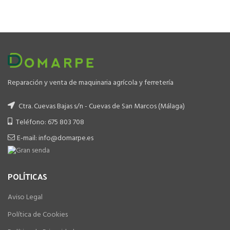
precio
precio
original
actual
era:
es:
799.00 €.
549.00 €.
Reparación y venta de maquinaria agrícola y ferretería
Ctra. Cuevas Bajas s/n - Cuevas de San Marcos (Málaga)
Teléfono: 675 803 708
E-mail: info@domarpe.es
POLÍTICAS
Aviso Legal
Política de Cookies