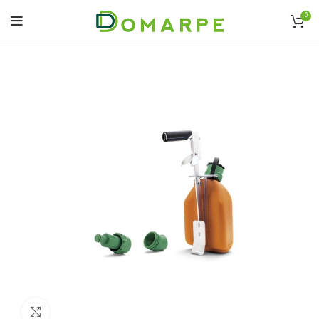
0
Click to enlarge